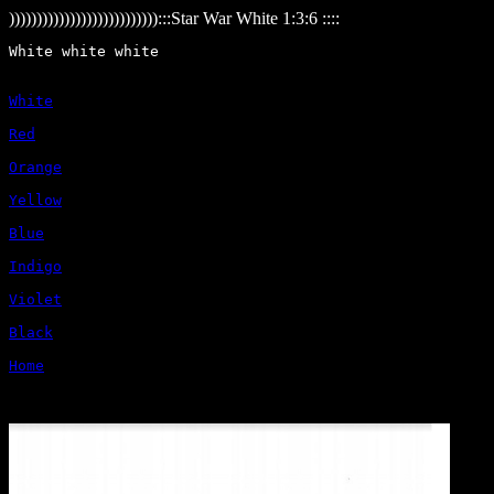
))))))))))))))))))))))))))):::Star War White 1:3:6 ::::
White
Red
Orange
Yellow
Blue
Indigo
Violet
Black
Home